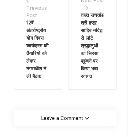
Next Post
Previous
तख्त सचखंड
Post
12वें
श्री हजूर
अंतर्राष्ट्रीय
साहिब नांदेड़
योग दिवस
से लौटे
कार्यक्रम की
श्रद्धालुओं
तैयारियों को
का सिरसा
लेकर
पहुंचने पर
नगराधीश ने
किया भव्य
ली बैठक
स्वागत
Leave a Comment